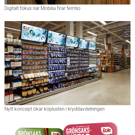
Digitalt fokus när Mobilia firar femtio
Nytt koncept ökar köplusten i kryddavdelningen