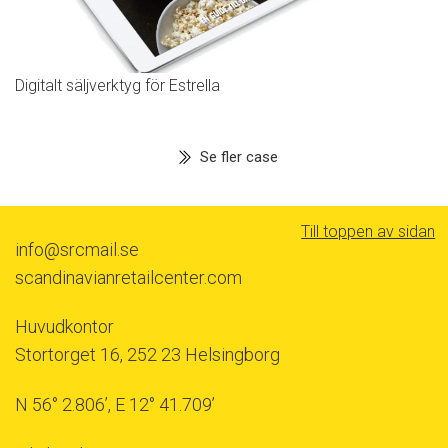
Digitalt säljverktyg för Estrella
Se fler case
Till toppen av sidan
info@srcmail.se
scandinavianretailcenter.com
Huvudkontor
Stortorget 16, 252 23 Helsingborg
N 56° 2.806’, E 12° 41.709’