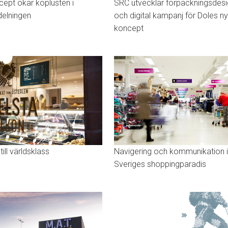
cept ökar köplusten i
SRC utvecklar förpackningsdes
elningen
och digital kampanj för Doles n
koncept
till världsklass
Navigering och kommunikation i
Sveriges shoppingparadis