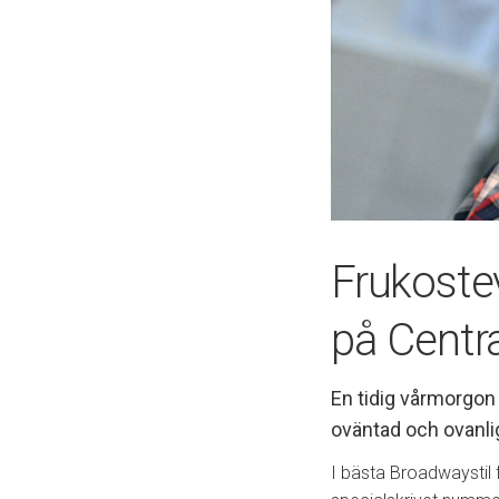
Frukoste
på Centr
En tidig vårmorgon
oväntad och ovanlig
I bästa Broadwaystil 