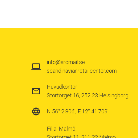
info@srcmail.se
scandinavianretailcenter.com
Huvudkontor
Stortorget 16, 252 23 Helsingborg
N 56° 2.806’, E 12° 41.709’
Filial Malmö.
Stortorget 11, 211 22 Malmö