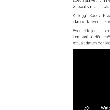
specialskrivet nummer
Special K relanserats 
Kellogg’s Special Bre
akrobatik, även fruko
Eventet följdes upp 
kampanjsajt där besö
ett valt datum och kl