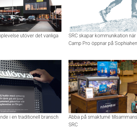
SRC skapar kommunikation när
plevelse utöver det vanliga
Camp Pro öppnar på Sophiah
de i en traditionell bransch
Abba på smakturné tillsamman
SRC