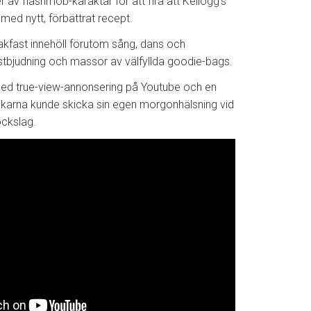
 av flashmob-karaktär för att fira att Kellogg’s
med nytt, förbättrat recept.
akfast innehöll förutom sång, dans och
stbjudning och massor av välfyllda goodie-bags.
med true-view-annonsering på Youtube och en
karna kunde skicka sin egen morgonhälsning vid
ockslag.