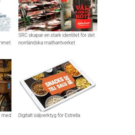
SRC skapar en stark identitet för det
emmet
norrländska mathantverket
s med
Digitalt säljverktyg för Estrella