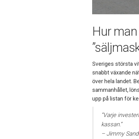
Hur man 
”säljmask
Sveriges största vit
snabbt växande nät 
över hela landet. B
sammanhållet, löns
upp på listan för 
”Varje investeri
kassan.”
– Jimmy Sande