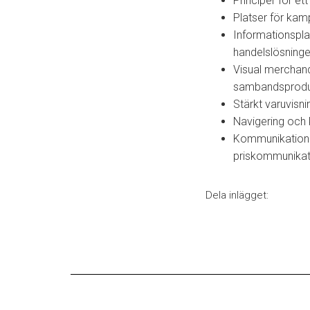
Principer för et
Platser för kam
Informationspla
handelslösningen
Visual merchand
sambandsprodukt
Stärkt varuvisni
Navigering och 
Kommunikations
priskommunikat
Dela inlägget: