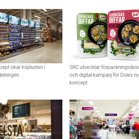
cept ökar köplusten i
SRC utvecklar förpackningsdes
elningen
och digital kampanj för Doles n
koncept