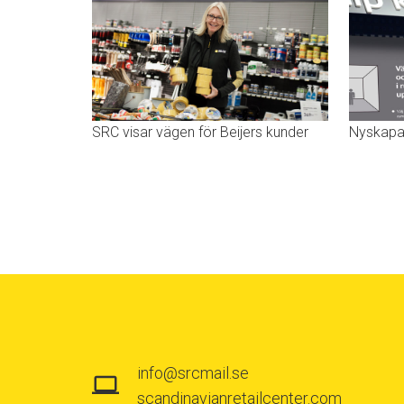
Nyskapan
SRC visar vägen för Beijers kunder
info@srcmail.se
scandinavianretailcenter.com