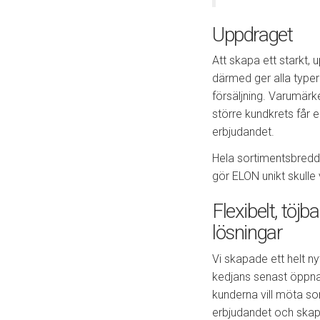
Uppdraget
Att skapa ett starkt,
därmed ger alla typer 
försäljning. Varumärk
större kundkrets får 
erbjudandet.
Hela sortimentsbredd
gör ELON unikt skulle 
Flexibelt, töj
lösningar
Vi skapade ett helt n
kedjans senast öppnad
kunderna vill möta so
erbjudandet och skapa