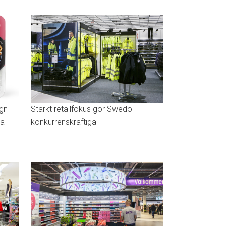
ign
Starkt retailfokus gör Swedol
ya
konkurrenskraftiga