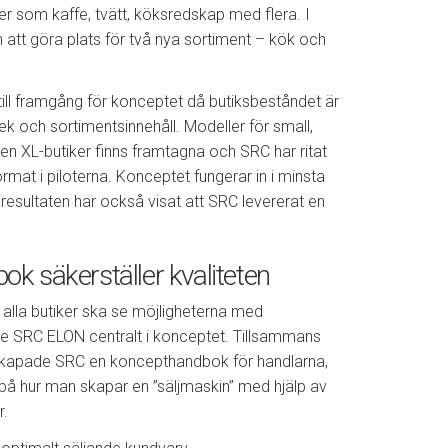
ier som kaffe, tvätt, köksredskap med flera. I
 att göra plats för två nya sortiment – kök och
n till framgång för konceptet då butiksbeståndet är
rlek och sortimentsinnehåll. Modeller för small,
n XL-butiker finns framtagna och SRC har ritat
ormat i piloterna. Konceptet fungerar in i minsta
sresultaten har också visat att SRC levererat en
.
k säkerställer kvaliteten
t alla butiker ska se möjligheterna med
de SRC ELON centralt i konceptet. Tillsammans
kapade SRC en koncepthandbok för handlarna,
 på hur man skapar en ”säljmaskin” med hjälp av
r.