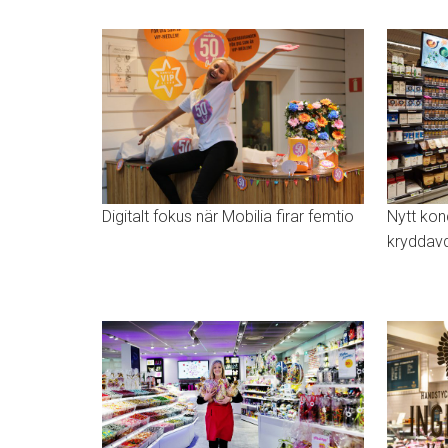
Digitalt fokus när Mobilia firar femtio
Nytt kon
kryddavd