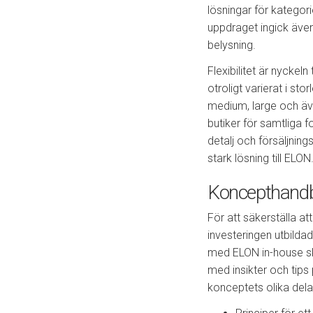
lösningar för kategor
uppdraget ingick även
belysning.
Flexibilitet är nyckel
otroligt varierat i sto
medium, large och äve
butiker för samtliga f
detalj och försäljning
stark lösning till ELON
Koncepthandbo
För att säkerställa at
investeringen utbilda
med ELON in-house s
med insikter och tips
konceptets olika dela