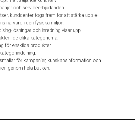
t optimalt säljande kundvarv
panjer och serviceerbjudanden.
tser, kundcenter togs fram för att stärka upp e-
s närvaro i den fysiska miljön.
ising-lösningar och inredning visar upp
er i de olika kategorierna.
ng för enskilda produkter.
kategoriindelning.
mallar för kampanjer, kunskapsinformation och
ion genom hela butiken.