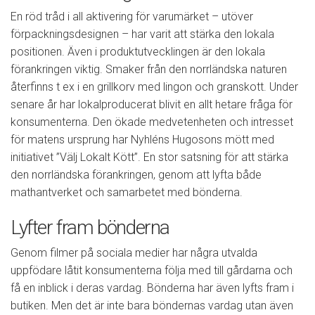
En röd tråd i all aktivering för varumärket – utöver
förpackningsdesignen – har varit att stärka den lokala
positionen. Även i produktutvecklingen är den lokala
förankringen viktig. Smaker från den norrländska naturen
återfinns t ex i en grillkorv med lingon och granskott. Under
senare år har lokalproducerat blivit en allt hetare fråga för
konsumenterna. Den ökade medvetenheten och intresset
för matens ursprung har Nyhléns Hugosons mött med
initiativet ”Välj Lokalt Kött”. En stor satsning för att stärka
den norrländska förankringen, genom att lyfta både
mathantverket och samarbetet med bönderna.
Lyfter fram bönderna
Genom filmer på sociala medier har några utvalda
uppfödare låtit konsumenterna följa med till gårdarna och
få en inblick i deras vardag. Bönderna har även lyfts fram i
butiken. Men det är inte bara böndernas vardag utan även