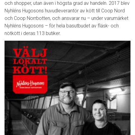
och shopper, utan även i högsta grad av handeln. 2017 blev
Nyhléns Hugosons huvudleverantör av kött till Coop Nord
och Coop Norrbotten, och ansvarar nu – under varumärket
Nyhléns Hugosons – för hela basutbudet av fläsk- och
nötkött i deras 113 butiker.