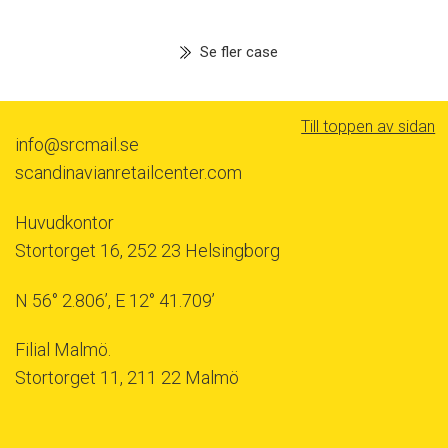
Se fler case
Till toppen av sidan
info@srcmail.se
scandinavianretailcenter.com
Huvudkontor
Stortorget 16, 252 23 Helsingborg
N 56° 2.806’, E 12° 41.709’
Filial Malmö.
Stortorget 11, 211 22 Malmö