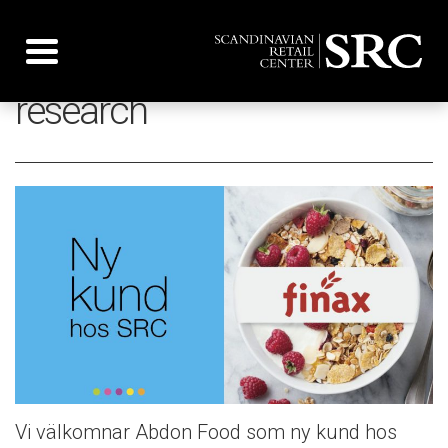
Toggle navigation
Finax anlitar SRC för
research
Vi välkomnar Abdon Food som ny kund hos