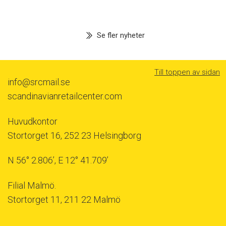
Se fler nyheter
Till toppen av sidan
info@srcmail.se
scandinavianretailcenter.com
Huvudkontor
Stortorget 16, 252 23 Helsingborg
N 56° 2.806’, E 12° 41.709’
Filial Malmö.
Stortorget 11, 211 22 Malmö