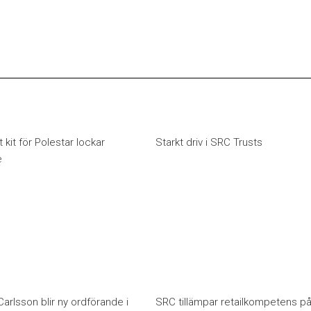
t kit för Polestar lockar
Starkt driv i SRC Trusts
e
arlsson blir ny ordförande i
SRC tillämpar retailkompetens p