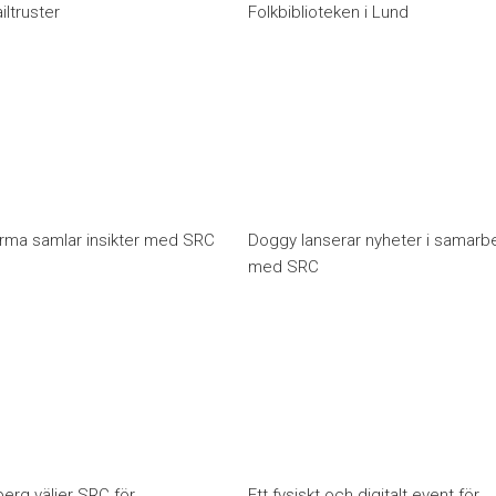
ltruster
Folkbiblioteken i Lund
rma samlar insikter med SRC
Doggy lanserar nyheter i samarb
med SRC
erg väljer SRC för
Ett fysiskt och digitalt event för