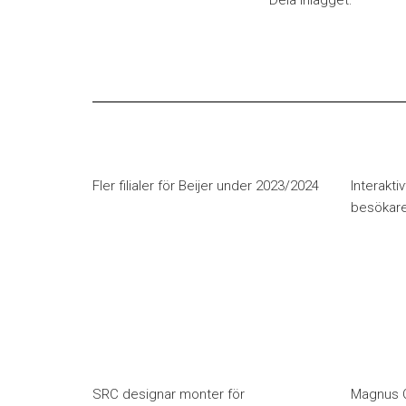
Dela inlägget:
Fler filialer för Beijer under 2023/2024
Interaktiv
besökar
SRC designar monter för
Magnus C