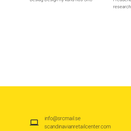
researc
info@srcmail.se
scandinavianretailcenter.com