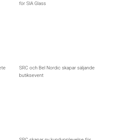
för SIA Glass
ete
SRC och Bel Nordic skapar säljande
butiksevent
SRC skapar ny kundupplevelse för