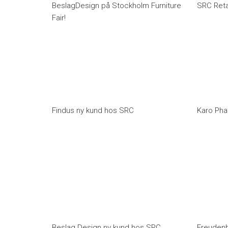
BeslagDesign på Stockholm Furniture
SRC Retai
Fair!
Findus ny kund hos SRC
Karo Pha
Beslag Design ny kund hos SRC
Freudenb