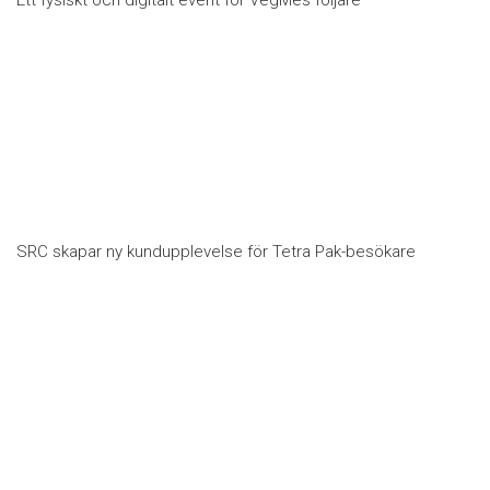
Ett fysiskt och digitalt event för VegMes följare
SRC skapar ny kundupplevelse för Tetra Pak-besökare