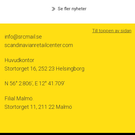
Se fler nyheter
Till toppen av sidan
info@srcmail.se
scandinavianretailcenter.com
Huvudkontor
Stortorget 16, 252 23 Helsingborg
N 56° 2.806’, E 12° 41.709’
Filial Malmö.
Stortorget 11, 211 22 Malmö