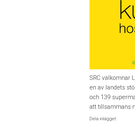
SRC välkomnar Le
en av landets st
och 139 supermar
att tillsammans
Dela inlägget: