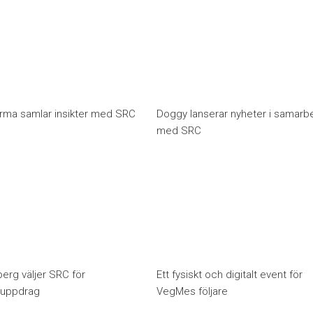
rma samlar insikter med SRC
Doggy lanserar nyheter i samarb
med SRC
erg väljer SRC för
Ett fysiskt och digitalt event för
huppdrag
VegMes följare