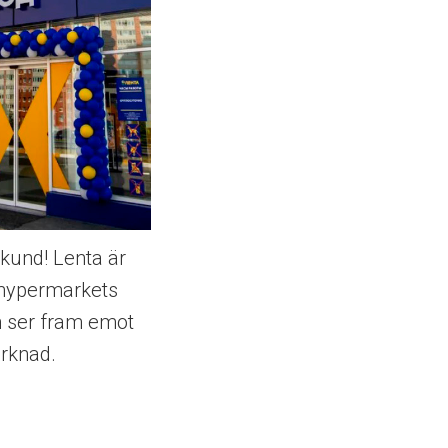
kund! Lenta är
 hypermarkets
h ser fram emot
rknad.