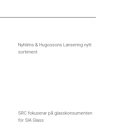
Nyhléns & Hugossons Lansering nytt
sortiment
å
SRC fokuserar på glasskonsumenten
för SIA Glass