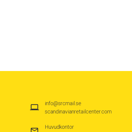
info@srcmail.se
scandinavianretailcenter.com
Huvudkontor