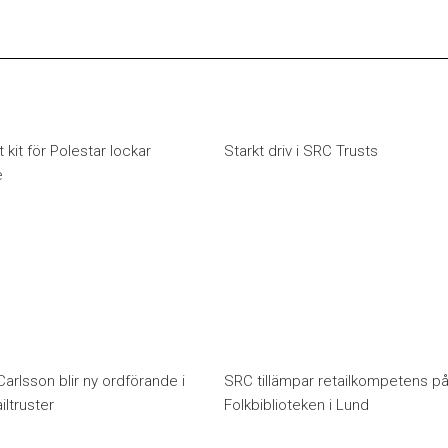
t kit för Polestar lockar
Starkt driv i SRC Trusts
e
arlsson blir ny ordförande i
SRC tillämpar retailkompetens p
ltruster
Folkbiblioteken i Lund