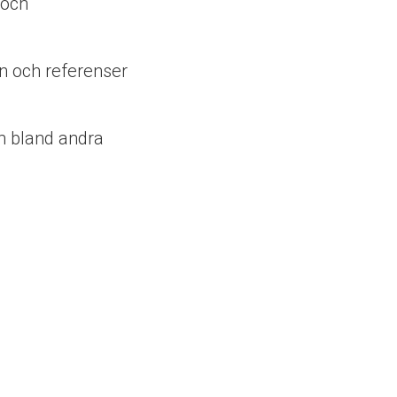
 och
on och referenser
m bland andra