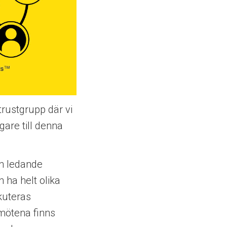
rustgrupp där vi
gare till denna
ån ledande
 ha helt olika
kuteras
 mötena finns