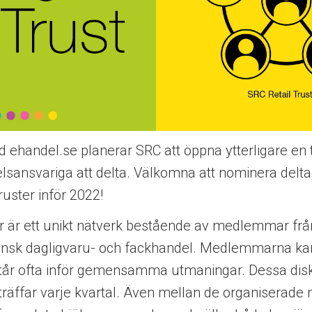
ehandel.se planerar SRC att öppna ytterligare en t
lsansvariga att delta. Välkomna att nominera delta
uster inför 2022!
ter är ett unikt nätverk bestående av medlemmar fr
vensk dagligvaru- och fackhandel. Medlemmarna kan
tår ofta inför gemensamma utmaningar. Dessa dis
d träffar varje kvartal. Även mellan de organiserade