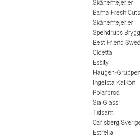
Skånemejerier
Bama Fresh Cut
Skånemejerier
Spendrups Brygg
Best Friend Swe
Cloetta
Essity
Haugen-Gruppe
Ingelsta Kalkon
Polarbröd
Sia Glass
Tidsam
Carlsberg Sverig
Estrella