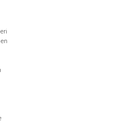
s
eri
den
n
e