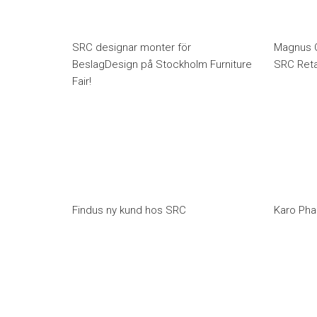
SRC designar monter för
Magnus C
BeslagDesign på Stockholm Furniture
SRC Retai
Fair!
Findus ny kund hos SRC
Karo Pha