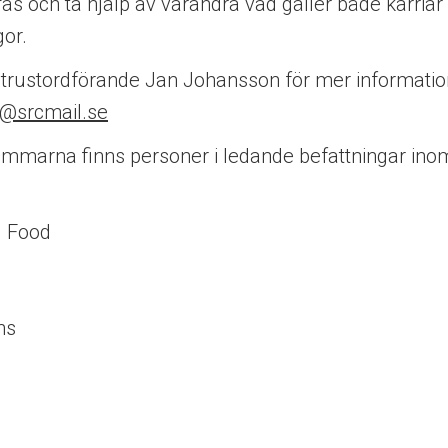
ffas och ta hjälp av varandra vad gäller både karriär
gor.
år trustordförande Jan Johansson för mer informati
n@srcmail.se
mmarna finns personer i ledande befattningar ino
d Food
ns