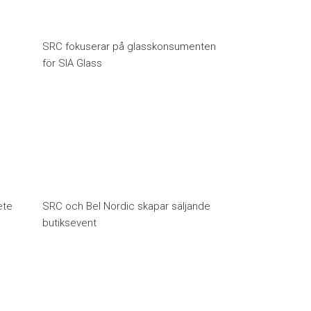
å
SRC fokuserar på glasskonsumenten
för SIA Glass
ete
SRC och Bel Nordic skapar säljande
butiksevent