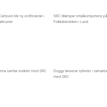
arlsson blir ny ordförande i
SRC tillämpar retailkompetens p
ltruster
Folkbiblioteken i Lund
rma samlar insikter med SRC
Doggy lanserar nyheter i samarb
med SRC