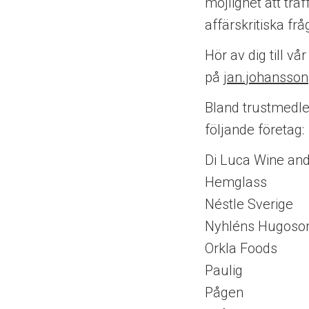
möjlighet att trä
affärskritiska frå
Hör av dig till v
på
jan.johansso
Bland trustmedle
följande företag:
Di Luca Wine an
Hemglass
Néstle Sverige
Nyhléns Hugoso
Orkla Foods
Paulig
Pågen