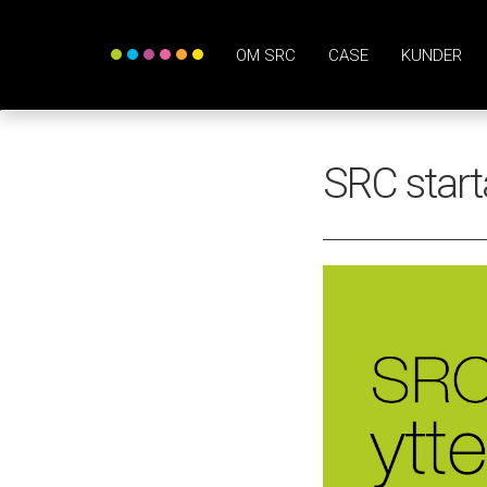
OM SRC
CASE
KUNDER
SRC starta