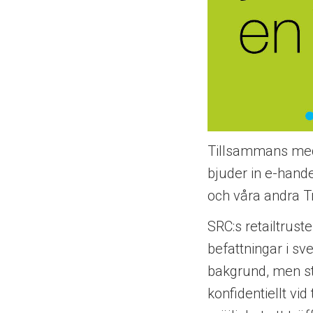
Tillsammans med 
bjuder in e-hande
och våra andra Tr
SRC:s retailtrus
befattningar i s
bakgrund, men s
konfidentiellt vi