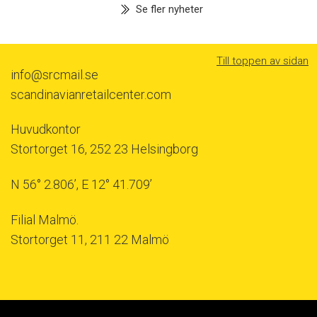
Se fler nyheter
Till toppen av sidan
info@srcmail.se
scandinavianretailcenter.com
Huvudkontor
Stortorget 16, 252 23 Helsingborg
N 56° 2.806’, E 12° 41.709’
Filial Malmö.
Stortorget 11, 211 22 Malmö