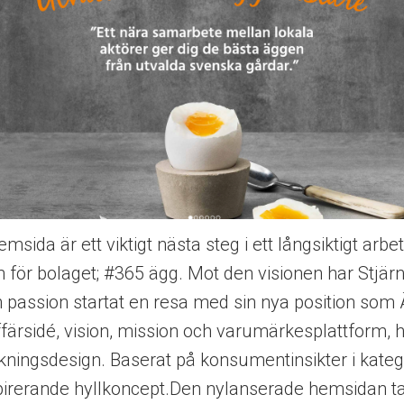
msida är ett viktigt nästa steg i ett långsiktigt arb
 för bolaget; #365 ägg. Mot den visionen har Stjär
passion startat en resa med sin nya position som
färsidé, vision, mission och varumärkesplattform, 
kningsdesign. Baserat på konsumentinsikter i kateg
nspirerande hyllkoncept.Den nylanserade hemsidan t