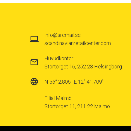
info@srcmail.se
scandinavianretailcenter.com
Huvudkontor
Stortorget 16, 252 23 Helsingborg
N 56° 2.806’, E 12° 41.709’
Filial Malmö.
Stortorget 11, 211 22 Malmö