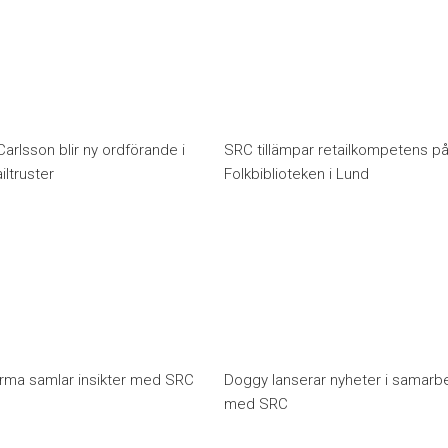
arlsson blir ny ordförande i
SRC tillämpar retailkompetens p
ltruster
Folkbiblioteken i Lund
rma samlar insikter med SRC
Doggy lanserar nyheter i samarb
med SRC