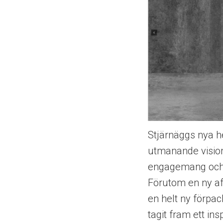
Stjärnäggs nya he
utmanande vision
engagemang och 
Förutom en ny af
en helt ny förpac
tagit fram ett i