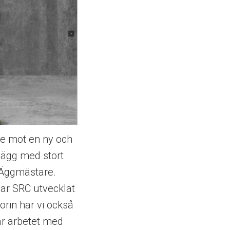
ete mot en ny och
nägg med stort
 Äggmästare.
har SRC utvecklat
orin har vi också
ar arbetet med