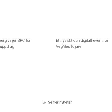
erg väljer SRC för
Ett fysiskt och digitalt event för
huppdrag
VegMes följare
Se fler nyheter