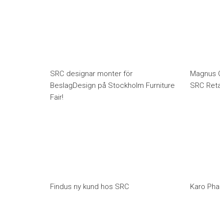
SRC designar monter för
Magnus C
BeslagDesign på Stockholm Furniture
SRC Retai
Fair!
Findus ny kund hos SRC
Karo Pha