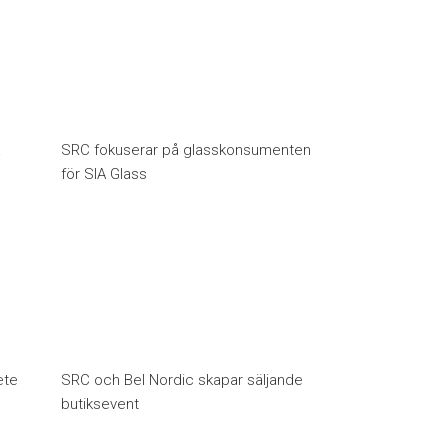
å
SRC fokuserar på glasskonsumenten
för SIA Glass
ete
SRC och Bel Nordic skapar säljande
butiksevent