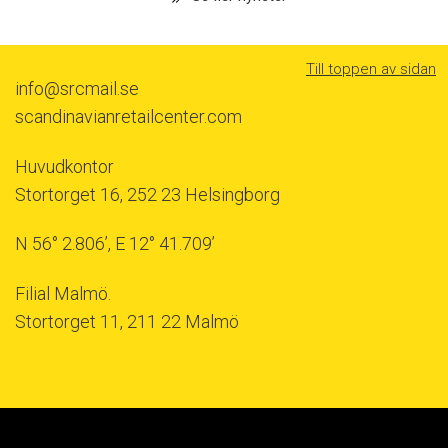
Till toppen av sidan
info@srcmail.se
scandinavianretailcenter.com
Huvudkontor
Stortorget 16, 252 23 Helsingborg
N 56° 2.806’, E 12° 41.709’
Filial Malmö.
Stortorget 11, 211 22 Malmö